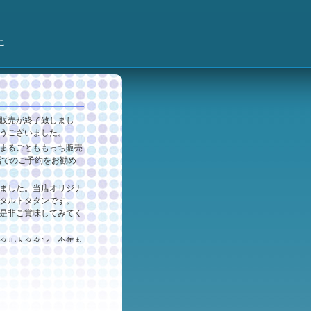
こ
販売が終了致しまし
うございました。
まるごとももっち販売
話でのご予約をお勧め
ました。当店オリジナ
タルトタタンです。
是非ご賞味してみてく
タルトタタン、今年も
っちの販売は終了いた
た！まるごとももっち