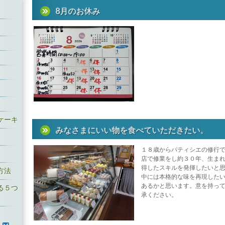
2025.04.10
クレジット決済が出
8月のお休み
た。
2024.12.01
クリスマスケーキ予
にお願いします。電
ん。店頭までお願い
2024.08.07
今年の丸ごとももっ
た、ありがとうござ
2024.06.07
今年もまるごともも
た。
2023.11.03
クリスマスケーキの
した。店頭での代金
ます。数量限定なの
ケーキ
いします。
みなさまにいい物を食べていただきたい。
2023.06.16
お待たせしました！
も販売開始です！
１８歳からパティシエの修行
2022.12.21
クリスマスケーキの
店で修業をし約３０年、生ま
た。
得したスキルを発揮したいと
方法
中には本格的な味を再現した
2022.11.09
クリスマスケーキの
あるかと思います。意を持っ
した。店頭での代金
る５つ
承ください。
ます。数量限定なの
いします
2022.08.15
今年のまるごともも
しました。