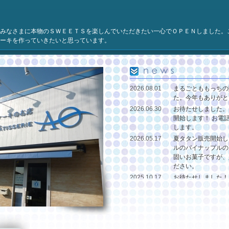
みなさまに本物のＳＷＥＥＴＳを楽しんでいただきたい一心でＯＰＥＮしました。
ーキを作っていきたいと思っています。
2026.08.01
まるごとももっちの
た。今年もありがと
2026.06.30
お待たせしました。
開始します！ お電
します。
2026.05.17
夏タタン販売開始し
ルのパイナップルの
固いお菓子ですが、
ださい。
2025.10.17
お待たせしました！
始めました！
2025.08.22
今年のまるごともも
しました。
2025.07.02
大変お待たせしまし
販売開始しました！