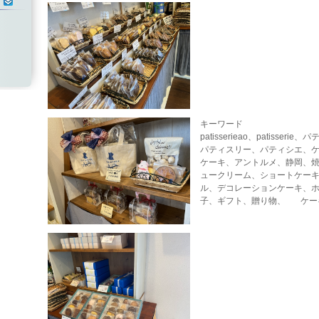
2022.06.14
今年もまるごともも
た！期間限定です！
2022.06.05
今話題の『カヌレ』
味してくださいね。
2022.04.23
４／１よりプラスチ
料になりました。 
にお声をおかけくだ
ます。
キーワード
2021.11.12
クリスマスケーキの
patisserieao、patisse
した。数量限定なの
パティスリー、パティシエ、
いします。
ケーキ、アントルメ、静岡、
2021.10.23
おまたせしました！
ュークリーム、ショートケー
ン”販売開始いたし
ル、デコレーションケーキ、
で売り切れの際はご
子、ギフト、贈り物、 ケ
2021.08.15
今年のまるごともも
ました。 沢山のお
ざいました。
2021.07.31
数量限定のももジャ
した！この時期にし
～!!!
2021.07.11
お待たせしました、
を7/17日から開始
白桃が高値の為、一