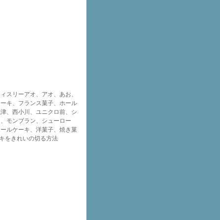
っち販売開始しまし
始めました。是非ご賞
ック製のスプーンが有
ご入用の方はスタッフ
さい。１本５円になり
ご予約を開始いたしま
rie、パティスリーアオ、アオ、あお、
でお早めのご予約お願
ケーキ、フランス菓子、ホール
焼津、西小川、ユニクロ前、シ
今年も”タルトタタ
キ、モンブラン、シューロー
ました！人気商品なの
ホールケーキ、洋菓子、焼き菓
容赦ください。
ーキをきれいの切る方法
っちの販売は終了致し
買い上げありがとうご
ムの販売を開始致しま
かたべられませんよ
丸ごとももっちの販売
します！ですが、今年は
個￥７００で販売させ