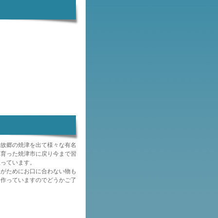
来るようになりまし
約受付中です、お早め
話での注文は出来ませ
いたします。
ちの販売は終了しまし
いました。
っち販売開始しまし
ご予約を開始いたしま
前払いでお願いしてい
でお早めのご予約お願
まるごとももっち今年
で故郷の焼津を出て様々な有名
注文は受付終了しまし
れ育った焼津市に戻り今まで習
思っています。
いがためにお口に合わない物も
ご予約を開始いたしま
て作っていますのでどうかご了
前払いでお願いしてい
でお早めのご予約お願
っちの販売は終了いた